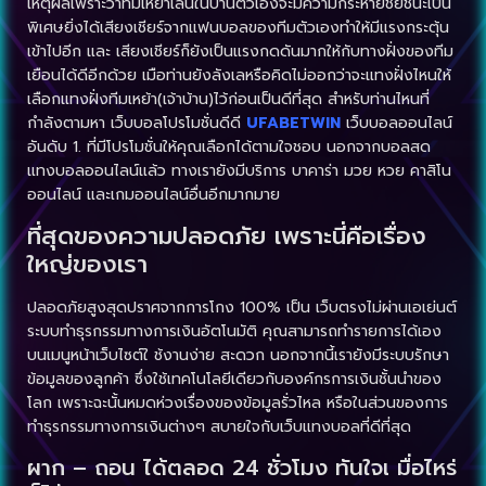
เหตุผลเพราะว่าทีมเหย้าเล่นในบ้านตัวเองจะมีความกระหายชัยชนะเป็น
พิเศษยิ่งได้เสียงเชียร์จากแฟนบอลของทีมตัวเองทำให้มีแรงกระตุ้น
เข้าไปอีก และ เสียงเชียร์ก็ยังเป็นแรงกดดันมากให้กับทางฝั่งของทีม
เยือนได้ดีอีกด้วย เมือท่านยังลังเลหรือคิดไม่ออกว่าจะแทงฝั่งไหนให้
เลือกแทงฝั่งทีมเหย้า(เจ้าบ้าน)ไว้ก่อนเป็นดีที่สุด สำหรับท่านไหนที่
กำลังตามหา เว็บบอลโปรโมชั่นดีดี
UFABETWIN
เว็บบอลออนไลน์
อันดับ 1. ที่มีโปรโมชั่นให้คุณเลือกได้ตามใจชอบ นอกจากบอลสด
แทงบอลออนไลน์แล้ว ทางเรายังมีบริการ บาคาร่า มวย หวย คาสิโน
ออนไลน์ และเกมออนไลน์อื่นอีกมากมาย
ที่สุดของความปลอดภัย เพราะนี่คือเรื่อง
ใหญ่ของเรา
ปลอดภัยสูงสุดปราศจากการโกง 100% เป็น เว็บตรงไม่ผ่านเอเย่นต์
ระบบทำธุรกรรมทางการเงินอัตโนมัติ คุณสามารถทำรายการได้เอง
บนเมนูหน้าเว็บไซต์ใ ช้งานง่าย สะดวก นอกจากนี้เรายังมีระบบรักษา
ข้อมูลของลูกค้า ซึ่งใช้เทคโนโลยีเดียวกับองค์กรการเงินชั้นนำของ
โลก เพราะฉะนั้นหมดห่วงเรื่องของข้อมูลรั่วไหล หรือในส่วนของการ
ทำธุรกรรมทางการเงินต่างๆ สบายใจกับเว็บแทงบอลที่ดีที่สุด
ผาก – ถอน ได้ตลอด 24 ชั่วโมง ทันใจเ มื่อไหร่