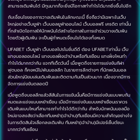
สามารถเดิมพันได้ มีทุนมากก็จะยิ่งมีโอกาสทำกำไรได้มากยิ่งขึ้นไปอีก
กับเงื่อนไขของการวางเดิมพันในลักษณะนี้ ซึ่งถือว่ามีเฉพาะในเว็บ
ใหญ่อย่างเว็บยูฟ่า เว็บบอลยูฟ่าออนไลน์ เว็บบอลฟรี เครดิต เท่านั้น
ที่กล้าเปิดโอกาสให้นักพนันได้สร้างโอกาสในการเข้าร่วมวางเดิมพัน
โดยตัวผู้เดิมพัน จะเป็นผู้กำหนดเงื่อนไขได้เองทั้งหมด
UFABET เว็บยูฟ่า เว็บบอลโปรโมชั่นดีดี ต้อง UFABETเท่านั้น เว็บ
แทงบอลออนไลน์ แทงบอลฝั่งเจ้าบ้านหรือทีมเยือน แทงฝั่งไหนทำ
กำไรได้มากกว่ากัน แจกทีเด็ดวันนี้ เมื่อพูดถึงรายการแข่งขันกีฬา
ฟุตบอล ก็คงหนีไม่พ้นบอลลีก ในรายการลีกต่างๆ ที่นักพนันบอล
ส่วนใหญ่นิยมเล่นเดิมพันและติดตามกันเป็นส่วนมาก เนื่องจากมีการ
จัดการแข่งขันตลอดปี
เมื่อพูดถึงบอลลีกแล้วสีสันในการแขันนั้นคือมีการแข่งขันแบบพบกัน
หมดและแข่งแบบเหย้าเยือน เมือมีการแข่งขันแบบเหย้าเยือนเราควร
เดิมพันแบบไหนที่สามารถทำกำไรได้ดีกว่ากัน สำหรับนักพนันบอลมือ
ใหม่อาจสงสัยว่าเลือกทีมเหย้า(เจ้าบ้าน)ทีมเยือนมีความสำคัญอย่างไง
ในการตัดสินใจเลือกลงเดิมพัน ทีมเหย้า(เจ้าบ้าน)มีเปอร์เซ็นต์ชนะ
มากกว่าทีมเยือน