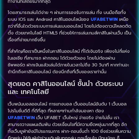
ทำงานที่เสถียรมากที่สุด
โดยสามารถเล่นได้ง่าย ๆ ผ่านการรองรับการเล่น ทั้ง บนมือถือทั้ง
ระบบ IOS และ Android คาสิโนออนไลน์ของ
UFABETWIN
เหนือ
กว่าที่อื่นใดด้วยระบบการเล่นแบบออนไลน์ โดยไม่ต้องดาวน์โหลดติด
ตั้ง ด้วยเทคโนโลยี HTML5 ที่ช่วยให้การเล่นเกมส์คาสิโนผ่านเว็บ เป็น
เรื่องที่ง่ายมากยิ่งขึ้น
ที่สำคัญคือเราเป็นหนึ่งในคาสิโนออนไลน์ ที่ได้เงินจริง เพียงไม่กี่แห่ง
ในเอเชีย ที่สามารถ ฝากถอน ได้ด้วยตัวเอง โดยไม่ต้องผ่าน
ซัพพอร์ต ฝากเงินแล้วเล่นได้ภายในเวลาไม่ถึง 30 วินาที หากท่านจะ
ถ้านึกถึงคาสิโนออนไลน์ ต้องนึกถึงที่เว็บของเราเท่านั้น
สุดยอด คาสิโนออนไลน์ ชั้นนำ ด้วยระบบ
และ เทคโนโลยี
เว็บพนันบอลออนไลน์ การแทงบอล เว็บออนไลน์อันดับ 1 เว็บบอล
โปรโมชั่นดีดี ที่ดีที่สุด ที่หลายๆท่านกำลังมองหา ต้อง
UFABETWIN
เว็บ UFABET เว็บใหญ่ จ่ายจริง จ่ายไม่อั้น เรา
สามารถวางแผนเดิมพัน ด้วยเงื่อนไขที่มีความยืดหยุ่นมากที่สุด อีก
ทั้งเว็บยูฟ่ายังมีโปรแกรมการ ฝาก-ถอนขั้นต่ำ 100 ยิ่งช่วยเพิ่มความ
ยืดหยุ่น ให้กับผู้เข้าร่วมเดิมพันทุกกลุ่ม ทุกเงื่อนไข มีทุนน้อย ก็