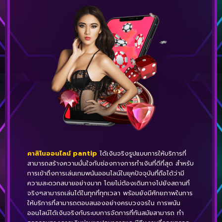
คาสิโนออนไลน์ pantip
ได้เงินจริงรูปแบบการให้บริการที่
สามารถสร้างความมั่นใจกับช่องทางการทำเงินที่ดีที่สุด สำหรับ
การเข้าถึงการเล่นเกมพนันออนไลน์ในยุคปัจจุบันที่ถือได้ว่ามี
ความสะดวกสบายอย่างมาก โดยไม่ต้องเดินทางไปยังสถานที่
จริงๆสามารถเล่นได้ในทุกที่ทุกเวลา พร้อมยังมีศักยภาพในการ
ให้บริการที่สามารถตอบสนองอย่างครบวงจรใน การพนัน
ออนไลน์ได้เงินจริงกับระบบการจัดการที่ทันสมัยสามารถ ทำ