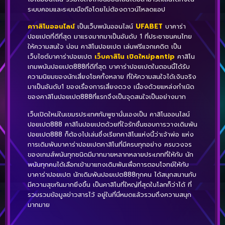
ระบบคอมและระบบมือถือโดยไม่ต้องดาวน์โหลดแอป
คาาสิโนออนไลน์
เป็นเว็บพนันออนไลน์
UFABET
บาคาร่า
ปอยเปตที่ดีที่สุด มาแรงมากมาเป็นอันดับ 1 ที่ประชาชนคนไทย
ให้ความสนใจ บ่อน คาสิโนปอยเปต เล่นฟรีแจกเคดิต เป็น
เว็บไซต์บาคาร่าปอยเปต
เว็บคาสิโน เปิดใหม่pantip
คาสิโน
เกมพนันปอยเปต888ที่ดีที่สุด บาคาร่าปอยเปตในตอนนี้ได้รับ
ความนิยมของนักเสี่ยงโชคทั้งหลาย ที่ให้ความสนใจได้เงินจริง
มาเป็นอันดับ1 ของเรื่องการเสี่ยงดวง เนื่องด้วยแหล่งกำเนิด
ของคาสิโนปอยเปต888ที่แรกจึงเป็นจุดสนใจเป็นอย่างมาก
เว็บเปิดใหม่ในเขมรประเทศกัมพูชานั่นเองเป็น คาสิโนออนไลน์
ปอยเปต888 คาสิโนปอยเปตด้วยที่ใจรักชื่นชอบการวางเดิมพัน
ปอยเปต888 ก็ต้องไปเล่นซึ่งเรียกคาสิโนแห่งนี้ว่าเจ้าพ่อ แห่ง
การเดิมพันบาคาร่าปอยเปตคาสิโนที่มีครบทุกอย่าง ครบวงจร
ของเกมส์พนันทุกชนิดมีมากมายหลากหลายประเภทที่ให้กับ นัก
พนันทุกคนได้เลือกเข้ามาแทงเดิมพันเพื่อการตอบโจทย์ให้กับ
บาคาร่าปอยเปต นักเดิมพันปอยเปต888ทุกคน ได้สนุกสนานกับ
มีความสุขกันมากยิ่งขึ้น เป็นคาสิโนที่ใหญ่ที่สุดในโลกก็ว่าได้ ที่
รวบรวมข้อมูลข่าวสารไว้ อยู่ในที่นี่หมดแล้วรวมถึงความสนุก
มากมาย