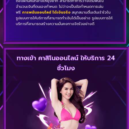
ต้องผ่านคนกลางให้ยุ่งยาก สามารถทำการวางเดิมพันใน
จำนวนเงินที่ตนเองกำหนด ไม่ว่าจะเป็นข้อกำหนดการเล่น
ฟรี
การพนันออนไลน์ ได้เงินจริง
สนุกสนานตื่นเต้นเร้าใจใน
รูปแบบการให้บริการที่สามารถทำเงินได้เป็นอย่าง รูปแบบการให้
บริการที่สามารถสร้างความมั่นคงทางจิตใจอย่างดี
ทางเข้า คาสิโนออนไลน์ ให้บริการ 24
ชั่วโมง