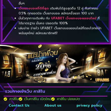
อื่นๆ
เว็บแทงบอลที่ดีที่สุด
เดิมพันได้สูงสุดถึง 12 คู่ คืนค่าคอม
0.5% ทุกยอดบิล เว็บแทงบอล สมัครครั้งแรก 100 บาท
มั่นใจทุกการเดิมพัน กับ
UFABET เว็บแทงบอลออนไลน์
ที่
ได้มาตรฐาน มั่นคง ปลอดภัย 100%
เล่นง่าย จ่ายไว UFABET เว็บแทงบอลออนไลน์ที่ตอบโจทย์นัก
พนันยุคใหม่ สมัครสมาชิกฟรี!
รวมทางเข้าเว็บ คาสิโน
คาสิโน
เว็บคาสิโน เปิดใหม่
คาสิโน ปอยเปต
Contact Us
About us
privacy policy