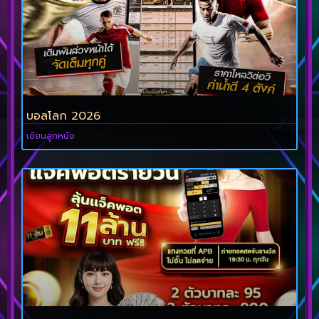
บอลโลก 2026
เซียนลูกหนัง