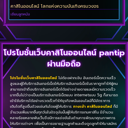
คาสิโนออนไลน์ โลกแห่งความบันเทิงครบวงจร
เซียนลูกหนัง
โปรโมชั่นเว็บคาสิโนออนไลน์ pantip
ผ่านมือถือ
โปรโมชั่นเว็บคาสิโนออนไลน์
ไม่ต้องฝากเงิน อินเตอร์เน็ตความเร็ว
สูงและผู้ให้บริการอินเทอร์เน็ตให้บริการอินเทอร์เน็ตในราคาถูกทำให้ผู้คน
สามารถเข้าถึงบริการอินเทอร์เน็ตได้อย่างง่ายดายและมีความรวดเร็ว
มากขึ้นไม่ว่าจะเป็นบริการอินเทอร์เน็ตแบบ internetแบบ 5g ก็สามารถ
เข้าใช้บริการได้อย่างรวดเร็วทำให้ธุรกิจพนันออนไลน์ก็มีอัตราการ
เติบโตที่สูงขึ้นด้วยเช่นกันโดยผู้ให้บริการ
ทางเข้า คาสิโนออนไลน์
ก็มี
จำนวนเพิ่มมากขึ้นทุกวันในปัจจุบันนั้นผู้ให้บริการเกมคาสิโน
มีจำนวน
หลายร้อยหลายพันเว็บจึงมีการแข่งขันในด้านการพัฒนาคุณภาพการ
ให้บริการต่างๆ เพื่อเป็นการขยายฐานลูกค้าและดึงดูดลูกค้าให้มาสมัคร