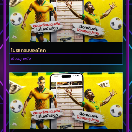
โปรแกรมบอลโลก
เซียนลูกหนัง