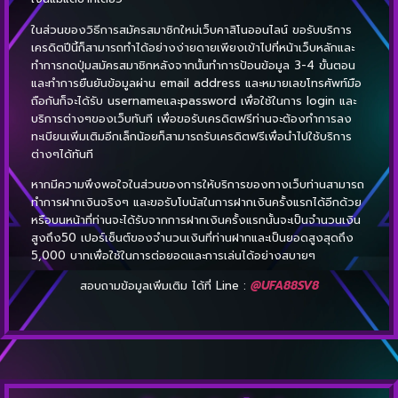
ในส่วนของวิธีการสมัครสมาชิกใหม่เว็บคาสิโนออนไลน์ ขอรับบริการ
เครดิตปีนี้ก็สามารถทำได้อย่างง่ายดายเพียงเข้าไปที่หน้าเว็บหลักและ
ทำการกดปุ่มสมัครสมาชิกหลังจากนั้นทำการป้อนข้อมูล 3-4 ขั้นตอน
และทำการยืนยันข้อมูลผ่าน email address และหมายเลขโทรศัพท์มือ
ถือกันก็จะได้รับ usernameและpassword เพื่อใช้ในการ login และ
บริการต่างๆของเว็บทันที เพื่อขอรับเครดิตฟรีท่านจะต้องทำการลง
ทะเบียนเพิ่มเติมอีกเล็กน้อยก็สามารถรับเครดิตฟรีเพื่อนำไปใช้บริการ
ต่างๆได้ทันที
หากมีความพึงพอใจในส่วนของการให้บริการของทางเว็บท่านสามารถ
ทำการฝากเงินจริงๆ และขอรับโบนัสในการฝากเงินครั้งแรกได้อีกด้วย
หรือบนหน้าที่ท่านจะได้รับจากการฝากเงินครั้งแรกนั้นจะเป็นจำนวนเงิน
สูงถึง50 เปอร์เซ็นต์ของจำนวนเงินที่ท่านฝากและเป็นยอดสูงสุดถึง
5,000 บาทเพื่อใช้ในการต่อยอดและการเล่นได้อย่างสบายๆ
สอบถามข้อมูลเพิ่มเติม ได้ที่ Line :
@UFA88SV8