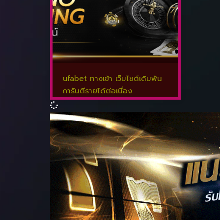
ufabet ทางเข้า เว็บไซต์เดิมพัน
การันตีรายได้ต่อเนื่อง