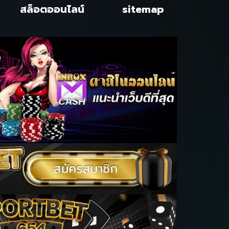
สล็อตออนไลน์
sitemap