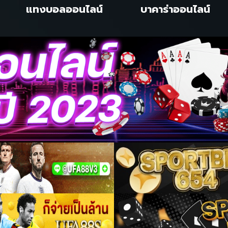
แทงบอลออนไลน์
บาคาร่าออนไลน์