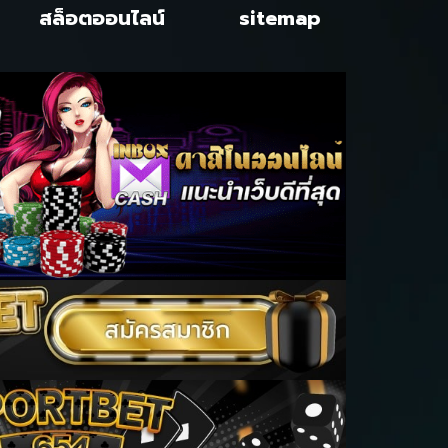
สล็อตออนไลน์
sitemap