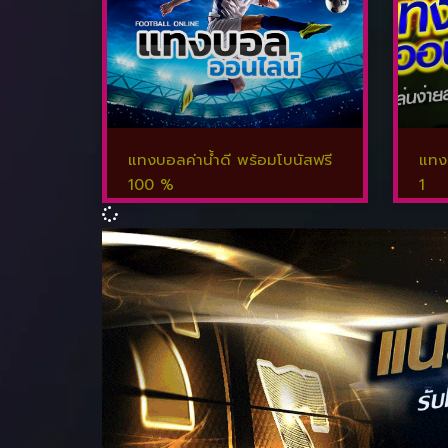
แทงบอลค่าน้ำดี พร้อมโบนัสฟรี
แทง
100 %
1