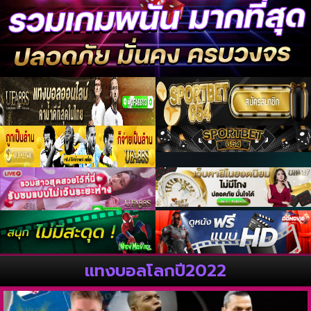
แทงบอลโลกปี2022