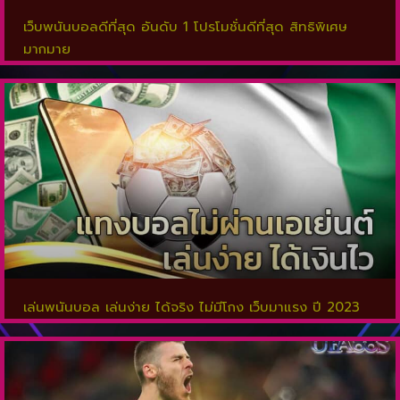
เว็บพนันบอลดีที่สุด อันดับ 1 โปรโมชั่นดีที่สุด สิทธิพิเศษ
มากมาย
เล่นพนันบอล เล่นง่าย ได้จริง ไม่มีโกง เว็บมาแรง ปี 2023