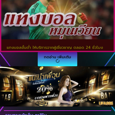
แทงบอลขั้นต่ำ ให้บริการจากผู้เชี่ยวชาญ ตลอด 24 ชั่วโมง
กดอ่าน เพิ่มเติม
รวมทางเข้าเว็บ คาสิโน