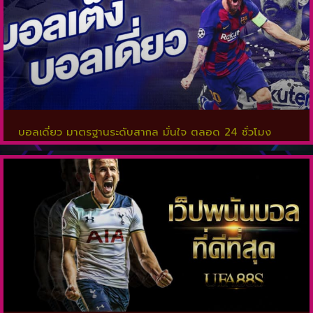
บอลเดี่ยว มาตรฐานระดับสากล มั่นใจ ตลอด 24 ชั่วโมง