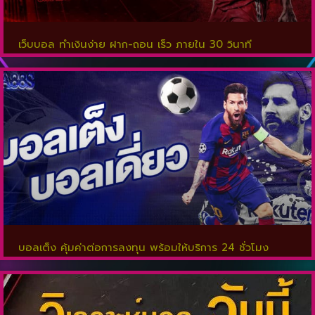
เว็บบอล ทำเงินง่าย ฝาก-ถอน เร็ว ภายใน 30 วินาที
บอลเต็ง คุ้มค่าต่อการลงทุน พร้อมให้บริการ 24 ชั่วโมง