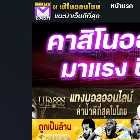
หน้าแรก