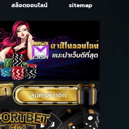
สล็อตออนไลน์
sitemap