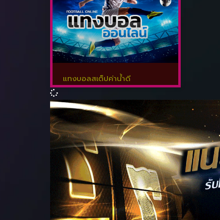
แทงบอลสเต็ปค่าน้ำดี