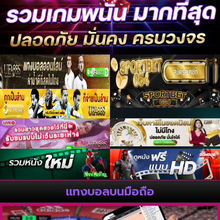
แทงบอลบนมือถือ