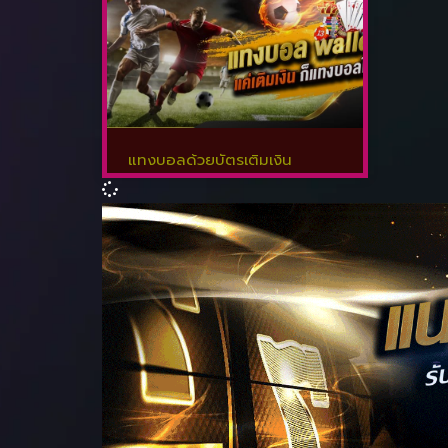
แทงบอลด้วยบัตรเติมเงิน