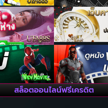
สล็อตออนไลน์ฟรีเครดิต