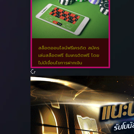
สล็อตออนไลน์ฟรีเครดิต สมัคร
เล่นสล็อตฟรี รับเครดิตฟรี โดย
ไม่มีเงื่อนไขการฝากเงิน