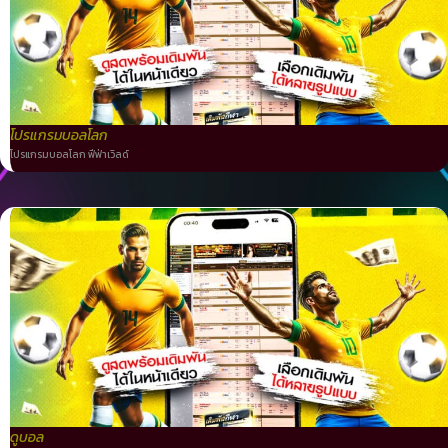
โปรแกรมบอลโลก
โปรแกรมบอลโลก ฟีฟ่าเวิลด์
ดูบอล