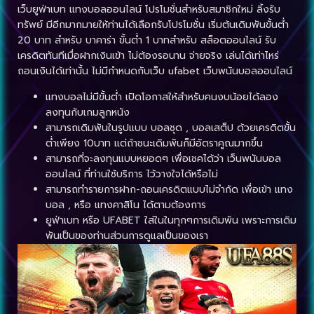
เว็บยูฟ่าเบท แทงบอลออนไลน์ โปรโมชั่นสำหรับสมาชิกใหม่ ลิ้งรับ
ทรัพย์ มีอีกมากมายให้ท่านได้เลือกรับโปรโมชั่น เริ่มต้นเดิมพันขั้นต่ำ
20 บาท สำหรับ บาคาร่า ขั้นต่ำ 1 บาทสำหรับ สล็อตออนไลน์ รับ
เครดิตทันทีเมื่อฝากเงินเข้า ไม่ต้องรอนาน จ่ายจริง เล่นได้เท่าไหร่
ถอนเงินได้เท่านั้น ไม่มีกำหนดกับเว็บ ufabet เว็บพนันบอลออนไลน์
แทงบอลไม่มีขั้นต่ำ เปิดโอกาสให้สำหรับคนงบน้อยได้ลอง
ลงทุนกับเกมลูกหนัง
สามารถเดิมพันในรูปแบบ บอลชุด , บอลเสต็ป ด้วยเครดิตขั้น
ต่ำเพียง 10บาท แต่ถ้าชนะเดิมพันก็มีอัตราคูณมากขึ้น
สามารถที่จะลงทุนแบบหยอดๆ เพื่อเชคได้ว่า เว็นพนันบอล
ออนไลน์ ที่ท่านใช้บริการ ไว้วางใจได้หรือไม่
สามารถทำรายการฝาก-ถอนเครดิตแบบไม่จำกัด เพื่อเข้า แทง
บอล , หรือ แทงคาสิโน ได้ตามต้องการ
ยูฟ่าเบท หรือ UFABET ใส่ในในทุกๆการเดิมพัน เพราะการเดิม
พันเป็นของท่านส่วนการดูแลเป็นของเรา