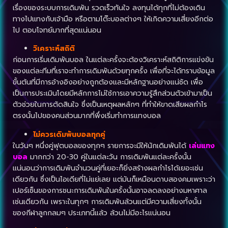
เรื่องของระบบการเดิมพัน รวดเร็วทันใจ ลงทุนได้ทุกที่ไม่ต้องเดิน
ทางไปแทงกับเจ้ามือ หรือตามโต๊ะบอลต่างๆ ให้เกิดความเสี่ยงอีกต่อ
ไป ตอบโจทย์มากที่สุดแน่นอน
วิเคราะห์สถิติ
ก่อนการเริ่มเดิมพันบอล ในแต่ละครั้งจะต้องวิเคราะห์สถิติการแข่งขัน
ของแต่ละทีมที่เราจะทำการเดิมพันด้วยทุกครั้ง เพื่อที่จะได้ทราบข้อมูล
ขั้นต้นที่มีการอ้างอิงอย่างถูกต้องและมีหลักฐานอย่างแน่ชัด เพื่อ
เป็นการประเมินโดยมีหลักการไม่ใช้การเอาความรู้สึกส่วนตัวเข้ามาเป็น
ตัวช่วยในการตัดสินใจ ซึ่งเป็นเหตุผลหลักๆ ที่ทำให้ขาดเสียผลกำไร
ตรงนั้นไปของคนส่วนมากที่พึ่งเริ่มทำการแทงบอล
ไม่ควรเดิมพันบอลทุกคู่
ในวันๆ หนึ่งคู่ฟุตบอลของทุกๆ รายการจะมีให้นักเดิมพันได้
เล่นแทง
บอล
มากกว่า 20-30 คู่ในแต่ละวัน การเดิมพันแต่ละครั้งนั้น
แน่นอนว่าการเดิมพันจำนวนคู่ที่เยอะก็ยิ่งสร้างผลกำไรได้เยอะเช่น
เดียวกัน ซึ่งเป็นไอเดียที่ไม่แย่เลย แต่มันก็เหมือนดาบสองคมเพราะว่า
เปอร์เซ็นของการชนะการเดิมพันในครั้งนั้นอาจลดลงอย่างมหาศาล
เช่นเดียวกัน เพราะในทุกๆ การเดิมพันล้วนแต่มีความเสี่ยงทั้งนั้น
ของกีฬาลูกกลมๆ ประเภทนี้แล้ว ล้วนไม่มีอะไรแน่นอน