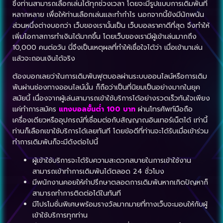
ซึ่งท่านสามารถเลือกเล่นได้ทุกช่วงเวลา โดยจะมีรูปแบบการเดิมพันที่
หลากหลาย เพื่อให้ท่านเลือกเล่นและทำกำไร นอกจากนี้ยังมีนักพนัน
ส่วนหนึ่งต่างบอกว่า เว็บของเรานั้นเป็น เว็บบอลราคาดีที่สุด จึงทำให้
เพิ่มโอกาสการทำเงินได้มากขึ้น โดยเว็บของเรามีผู้เข้าเล่นมากถึง
10,000 คนต่อวัน นี่จึงเป็นเหตุผลที่ทำให้เชื่อใจได้ว่า เมื่อเข้ามาเล่น
แล้วจะถอนเงินได้จริง
ต้องบอกเลยว่าในการเดิมพันฟุตบอลผ่านระบบออนไลน์หรือการเดิม
พันผ่านช่องทางออนไลน์นั้น ก็ถือว่าเป็นที่นิยมเป็นอย่างมากในยุค
สมัยนี้ เนื่องจากผู้เล่นสามารถเข้าใช้บริการได้อย่างรวดเร็วทันใจเพียง
แค่ทำการสมัคร
แทงบอลขั้นต่ำ 100 บาท
ผ่านโทรศัพท์มือถือ
เครื่องเดียวหรืออุปกรณ์ที่เชื่อมต่อกับสัญญาณอินเทอร์เน็ตได้ เท่านี้
ท่านก็เลือกเขาใช้บริการได้เลยทันที โดยข้อดีที่ท่านจะได้รับเมื่อเข้าร่วม
ทำการเดิมพันก็จะมีดังต่อไปนี้
ผู้เข้าใช้บริการจะได้รับความสะดวกสบายในการเข้าใช้งาน
สามารถเข้าทำการเดิมพันได้ตลอด 24 ชั่วโมง
มีพนักงานคอยให้คำปรึกษาตลอดการเดิมพันหากเกิดปัญหาก็
สามารถทำการติดต่อได้ในทันที
มีโปรโมชั่นพิเศษพร้อมรางวัลมากมายที่ทางเว็บจะมอบให้กับผู้
เข้าใช้บริการทุกท่าน