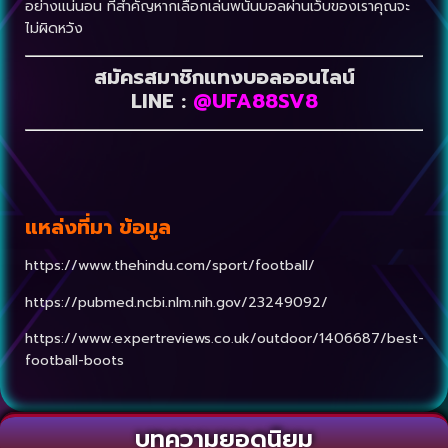
อย่างแน่นอน ที่สำคัญหากเลือกเล่นพนันบอลผ่านเว็บของเราคุณจะ
ไม่ผิดหวัง
สมัครสมาชิกแทงบอลออนไลน์
LINE :
@UFA88SV8
แหล่งที่มา ข้อมูล
https://www.thehindu.com/sport/football/
https://pubmed.ncbi.nlm.nih.gov/23249092/
https://www.expertreviews.co.uk/outdoor/1406687/best-
football-boots
บทความยอดนิยม