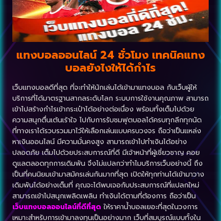
แทงบอลออนไลน์ 24 ชั่วโมง เทคนิคแทง
บอลยังไงให้ได้กำไร
เว็บแทงบอลดีที่สุด ที่จะทำให้นักเล่นได้เข้ามาแทงบอล กับเว็บผู้ให้
บริการที่ได้มาตรฐานสากลระดับโลก ระบบการใช้งานคุณภาพ สามารถ
เข้าไปสร้างกำไรเข้ากระเป๋าได้อย่างต่อเนื่อง พร้อมทั้งเต็มไปด้วย
ความสนุกตื่นเต้นเร้าใจ ไปกับการรับชมฟุตบอลได้ครบทุกลีกทุกนัด
ที่ทางเราได้รวบรวมมาไว้ให้เลือกเล่นแบบครบวงจร ถือว่าเป็นแหล่ง
หาเงินออนไลน์ มีความมั่นคงสูง สามารถเข้าไปทำเงินได้อย่าง
ปลอดภัย เต็มไปด้วยประสบการณ์ที่ดี มีเจ้าหน้าที่ผู้เชี่ยวชาญ คอย
ดูแลตลอดทุกการเดิมพัน จึงไม่แปลกว่าทำไมบริการเว็บอย่างนี้ ถึง
เป็นที่คนนิยมเข้ามาสมัครเล่นกันมากที่สุด เปิดให้ทุกท่านได้เข้ามาวาง
เดิมพันได้อย่างเต็มที่ คุณจะได้พบเจอกับประสบการณ์ที่แปลกใหม่
สามารถเข้าไปสนุกเพลิดเพลิน ทำเงินได้ตามที่ต้องการ ถือว่าเป็น
เว็บแทงบอลออนไลน์ที่ดีที่สุด
ให้ราคาน้ำบอลเยอะที่สุดในวงการ
เหมาะสำหรับการเข้ามาลงทุนเป็นอย่างมาก เว็บที่สมบูรณ์แบบทั้งใน