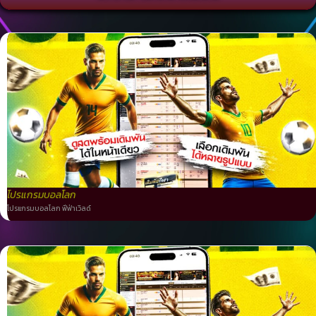
โปรแกรมบอลโลก
โปรแกรมบอลโลก ฟีฟ่าเวิลด์