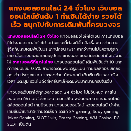
แทงบอลออนไลน์ 24 ชั่วโมง เว็บบอล
ออนไลน์อันดับ 1
ทำเงินได้ง่าย รวยได้
เร็ว สนุกไปกับการเดิมพันที่ครบวงจร
แทงบอลออนไลน์ 24 ชั่วโมง
แทงบอลยังไงให้ได้เงิน การแทงบอล
ให้ประสบความสำเร็จได้ อย่างแรกที่ต้องมีนั้น คือเรื่องการทำความ
รู้จักกับเกมเดิมพันในประเภทนี้ก่อน เพราะหากว่าท่านไม่มีความรู้จัก
เลย เว็บแทงบอลนำเสนอรูปการ แทงบอล แบบทันสมัยเข้าถึงได้ง่าย
ให้
ราคาบอลดีที่สุดในไทย
แทงบอลออนไลน์ เดิมพันขั้นต่ำ 10 บาท
ค่าคอมมิชชั่น 0.5% สามารถเดิมพันได้รูปแบบ ทายผลสกอร์ สกอร์
สูง-ต่ำ ประตูกแรก-ประตูสุดท้าย มิกพาเลย์ เดิมพันเต็มเวลา ครึ่ง
เวลา แตะมุม รวมไปถึงกีฬาอื่นๆมีให้เดิมพันมากมายครบในเว็บ
แทงบอลเว็บเราได้ทุกเวลาตลอด 24 ชั่วโมง ไม่มีวันหยุด คาสิโน
ออนไลน์ ให้ท่านได้เลือกเล่น เกมคาสิโน พนันบอล บาคาร่าออนไลน์
สล็อตออนไลน์ เกมยิงปลา แทงมวยออนไลน์ หวยออนไลน์ นำค่าย
เกมชั้นนำเข้ามาให้ท่านได้เลือก ได้แก่ SA gaming, Sexy gaming,
Joker Gaming, SLOT โรม่า, Pretty Gaming, WM Casino, PG
SLOT เป็นต้น