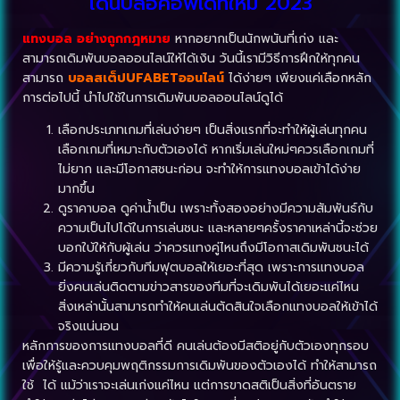
โดนบล็อคอัพเดทใหม่ 2023
แทงบอล อย่างถูกกฎหมาย
หากอยากเป็นนักพนันที่เก่ง และ
สามารถเดิมพันบอลออนไลน์ให้ได้เงิน วันนี้เรามีวิธีการฝึกให้ทุกคน
สามารถ
บอลสเต็ปUFABETออนไลน์
ได้ง่ายๆ เพียงแค่เลือกหลัก
การต่อไปนี้ นำไปใช้ในการเดิมพันบอลออนไลน์ดูได้
เลือกประเภทเกมที่เล่นง่ายๆ เป็นสิ่งแรกที่จะทำให้ผู้เล่นทุกคน
เลือกเกมที่เหมาะกับตัวเองได้ หากเริ่มเล่นใหม่ๆควรเลือกเกมที่
ไม่ยาก และมีโอกาสชนะก่อน จะทำให้การแทงบอลเข้าได้ง่าย
มากขึ้น
ดูราคาบอล ดูค่าน้ำเป็น เพราะทั้งสองอย่างมีความสัมพันธ์กับ
ความเป็นไปได้ในการเล่นชนะ และหลายๆครั้งราคาเหล่านี้จะช่วย
บอกใบ้ให้กับผู้เล่น ว่าควรแทงคู่ไหนถึงมีโอกาสเดิมพันชนะได้
มีความรู้เกี่ยวกับทีมฟุตบอลให้เยอะที่สุด เพราะการแทงบอล
ยิ่งคนเล่นติดตามข่าวสารของทีมที่จะเดิมพันได้เยอะแค่ไหน
สิ่งเหล่านั้นสามารถทำให้คนเล่นตัดสินใจเลือกแทงบอลให้เข้าได้
จริงแน่นอน
หลักการของการแทงบอลที่ดี คนเล่นต้องมีสติอยู่กับตัวเองทุกรอบ
เพื่อให้รู้และควบคุมพฤติกรรมการเดิมพันของตัวเองได้ ทำให้สามารถ
ใช้ ได้ แม้ว่าเราจะเล่นเก่งแค่ไหน แต่การขาดสติเป็นสิ่งที่อันตราย