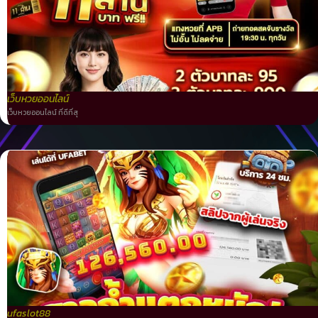
เว็บหวยออนไลน์
เว็บหวยออนไลน์ ที่ดีที่สุ
ufaslot88