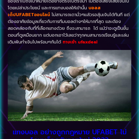
ของเราไปถึงเป้าหมายได้อย่างตรงไปตรงมา ไม่ต้องเสี่ยงเสียเงินไป
โดยเปล่าประโยชน์ และการแทงบอลให้เข้านั้น
บอลส
เต็ปUFABETออนไลน์
ไม่สามารถเดามั่วๆแล้วรอลุ้นเงินได้ทันที แต่
ต้องอาศัยข้อมูลเกี่ยวกับการทีมบอลต่างๆให้มากที่สุด และต้อง
สอดคล้องกับที่ที่เลือกแทงด้วย ถึงจะสามารถ ได้ แม้ว่าจะดูเป็นขั้น
ตอนที่ดูเหมือนยาก แต่บอกเอาไว้เลยว่าทุกคนสามารถเรียนรู้และเล่น
เดิมพันทำเงินไปพร้อมๆกันได้
ทางเข้า
ufaxdeal
แทงบอล อย่างถูกกฎหมาย UFABET ไม่