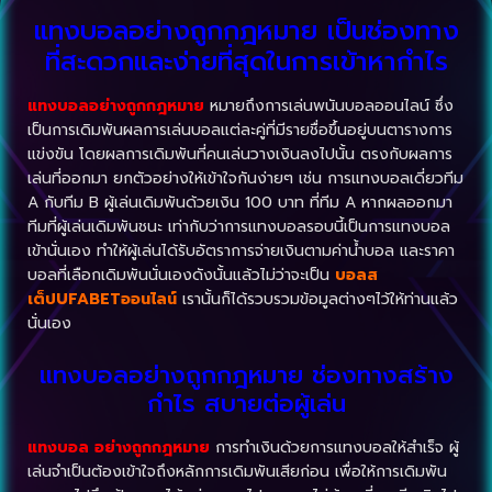
แทงบอลอย่างถูกกฎหมาย เป็นช่องทาง
ที่สะดวกและง่ายที่สุดในการเข้าหากำไร
แทงบอลอย่างถูกกฎหมาย
หมายถึงการเล่นพนันบอลออนไลน์ ซึ่ง
เป็นการเดิมพันผลการเล่นบอลแต่ละคู่ที่มีรายชื่อขึ้นอยู่บนตารางการ
แข่งขัน โดยผลการเดิมพันที่คนเล่นวางเงินลงไปนั้น ตรงกับผลการ
เล่นที่ออกมา ยกตัวอย่างให้เข้าใจกันง่ายๆ เช่น การแทงบอลเดี่ยวทีม
A กับทีม B ผู้เล่นเดิมพันด้วยเงิน 100 บาท ที่ทีม A หากผลออกมา
ทีมที่ผู้เล่นเดิมพันชนะ เท่ากับว่าการแทงบอลรอบนี้เป็นการแทงบอล
เข้านั่นเอง ทำให้ผู้เล่นได้รับอัตราการจ่ายเงินตามค่าน้ำบอล และราคา
บอลที่เลือกเดิมพันนั่นเองดังนั้นแล้วไม่ว่าจะเป็น
บอลส
เต็ปUFABETออนไลน์
เรานั้นก็ได้รวบรวมข้อมูลต่างๆไว้ให้ท่านแล้ว
นั่นเอง
แทงบอลอย่างถูกกฎหมาย ช่องทางสร้าง
กำไร สบายต่อผู้เล่น
แทงบอล อย่างถูกกฎหมาย
การทำเงินด้วยการแทงบอลให้สำเร็จ ผู้
เล่นจำเป็นต้องเข้าใจถึงหลักการเดิมพันเสียก่อน เพื่อให้การเดิมพัน