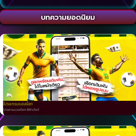
บทความยอดนิยม
โปรแกรมบอลโลก
โปรแกรมบอลโลก ฟีฟ่าเวิลด์