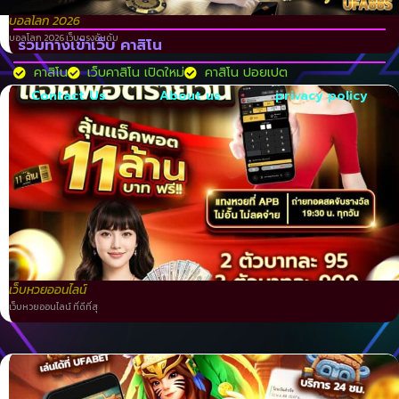
บอลโลก 2026
บอลโลก 2026 เว็บตรงอันดับ
รวมทางเข้าเว็บ คาสิโน
คาสิโน
เว็บคาสิโน เปิดใหม่
คาสิโน ปอยเปต
Contact Us
About us
privacy policy
เว็บหวยออนไลน์
เว็บหวยออนไลน์ ที่ดีที่สุ