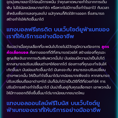
จุดมุ่งหมายเอาไว้ก่อนมีการพนัน ว่าคุณคาดหมายกำไรจากการเดิม
พัน ไม่ใช่น้อยน้อยมากเท่าใด หรือหากไม่มีการตั้งกำไรเอาไว้ กับเวลา
สำหรับเพื่อการลงทุนลงไป แม้ทุกคนก็คิดใช้ทางออก ซึ่งสามารถ
สร้างกำไรให้เกิดขึ้นมาได้
แทงบอลฟรีเครดิต บนเว็บไซต์ยูฟ่าเบทของ
เราที่ให้บริการอย่างมืออาชีพ
ก็แปลว่าเมื่อคุณเลือกที่จะพนันไปโดยไม่มีวัตถุมีความต้องการ
สูตร
คัดเลือกบอล
คือทางออกที่ดีที่สามารถช่วยให้ สร้างช่องที่คุณจะ
สูญเสียเงินจากการเดิมพันพวกนั้นไป มันย่อมมีความน่าเป็นไปได้
หากสามารถปรับเปลี่ยนต่างๆให้อยากได้ ช่องทางที่คุณจะทำเงินให้
เกิดขึ้นมา มันย่อมเกิดขึ้นมาได้ มันคงจะกับ สามารถจะปรับเปลี่ยน
ต่างๆพวกนั้น ให้เป็นกำไรขึ้นมาได้มากน้อยมากเพียงใด หากสามารถ
ปรับเปลี่ยนถือเอาต่างๆได้ มันก็นับได้ว่าเป็นวิธีที่ดีที่ช่วยทำให้ การ
ปรับมีการสร้างกำไรขึ้นมาได้ มันน่าขึ้นอยู่กับคุณเลือกเอา เอาพวกนั้น
ให้มีทางออกดียิ่งขึ้นขึ้นมาได้มากน้อยมากขนาดไหน
แทงบอลออนไลน์ฟรีโบนัส บนเว็บไซต์ยู
ฟ่าเบทของเราที่ให้บริการอย่างมืออาชีพ