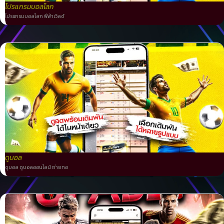
โปรแกรมบอลโลก
โปรแกรมบอลโลก ฟีฟ่าเวิลด์
ดูบอล
ดูบอล ดูบอลออนไลน์ ถ่ายทอ