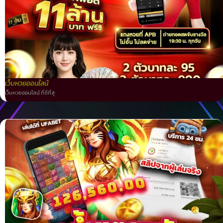
เว็บหวยออนไลน์
เว็บหวยออนไลน์ ที่ดีที่สุ