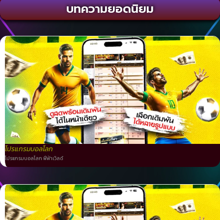
บทความยอดนิยม
โปรแกรมบอลโลก
โปรแกรมบอลโลก ฟีฟ่าเวิลด์