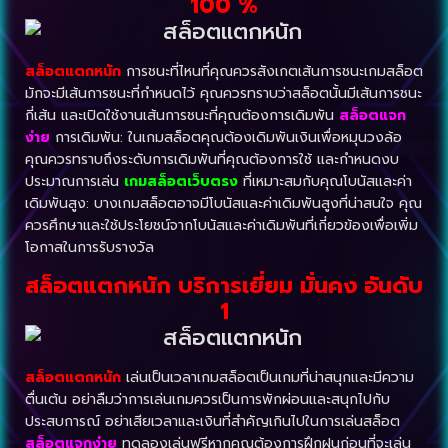
100 %
สล็อตแตกหนัก
การชนะที่ไหนที่คุณควรสังเกตเส้นการชนะเกมสล็อต
มักจะมีเส้นการชนะที่กำหนดไว้ คุณควรทราบว่าสล็อตนั้นมีเส้นการชนะ
กี่เส้น และเปิดใช้งานเส้นการชนะที่คุณต้องการเดิมพัน
สล็อตแจก
ง่าย
การเดิมพัน: ในเกมสล็อตคุณต้องเดิมพันเงินเพื่อหมุนวงล้อ
คุณควรทราบถึงระดับการเดิมพันที่คุณต้องการใช้ และกำหนดงบ
ประมาณการเล่น
เกมสล็อตเว็บตรง
ที่เหมาะสมกับคุณโบนัสและค่า
เดิมพันสูง: บางเกมสล็อตอาจมีโบนัสและค่าเดิมพันสูงที่น่าสนใจ คุณ
ควรศึกษาและใช้ประโยชน์จากโบนัสและค่าเดิมพันที่เกี่ยวข้องเพื่อเพิ่ม
โอกาสในการรับรางวัล
สล็อตแตกหนัก บริการเยี่ยม มั่นคง อันดับ
1
สล็อตแตกหนัก
เล่นเป็นเวลาเกมสล็อตเป็นเกมที่น่าสนุกและมีความ
ตื่นเต้น อย่าลืมว่าการเล่นเกมควรเป็นการพักผ่อนและสนุกไปกับ
ประสบการณ์ อย่าเสียเวลาและเงินที่สำคัญเกินไปในการเล่นสล็อต
สล็อตแจกง่าย
ทดลองเล่นฟรีหากคุณต้องการฝึกฝนก่อนที่จะเล่น