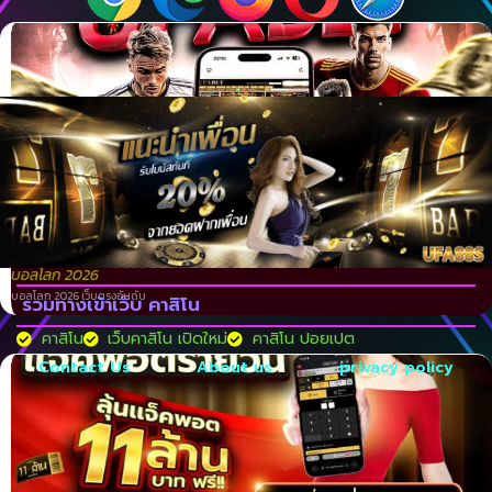
บอลโลก 2026
บอลโลก 2026 เว็บตรงอันดับ
รวมทางเข้าเว็บ คาสิโน
คาสิโน
เว็บคาสิโน เปิดใหม่
คาสิโน ปอยเปต
Contact Us
About us
privacy policy