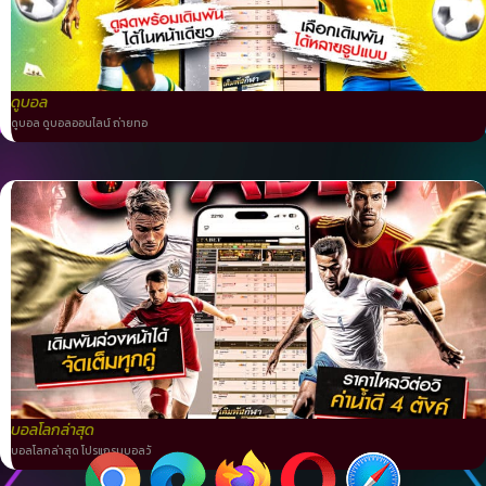
ดูบอล
ดูบอล ดูบอลออนไลน์ ถ่ายทอ
บอลโลกล่าสุด
บอลโลกล่าสุด โปรแกรมบอลวั