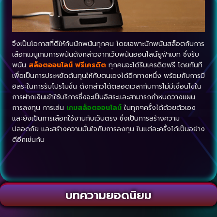
จึงเป็นโอกาสที่ดีให้กับนักพนันทุกคน โดยเฉพาะนักพนันสล็อตกับการ
เลือกเมนูเกมการพนันดังกล่าวจากเว็บพนันออนไลน์ยูฟ่าเบท ซึ่งรับ
พนัน
สล็อตออนไลน์ ฟรีเครดิต
ทุกคนจะได้รับเครดิตฟรี โดยทันที
เพื่อเป็นการประหยัดต้นทุนให้กับตนเองได้อีกทางหนึ่ง พร้อมกับการมี
อิสระในการรับโปรโมชั่น ดังกล่าวได้ตลอดเวลากับการไม่มีเงื่อนไขใน
การฝากเงินเข้าใช้บริการซึ่งจะเป็นอิสระและสามารถกำหนดวางแผน
การลงทุน การเล่น
เกมสล็อตออนไลน์
ในทุกๆครั้งได้ด้วยตัวเอง
และยังเป็นการเลือกใช้งานกับเว็บตรง ซึ่งเป็นการสร้างความ
ปลอดภัย และสร้างความมั่นใจกับการลงทุน ในแต่ละครั้งได้เป็นอย่าง
ดีอีกเช่นกัน
บทความยอดนิยม