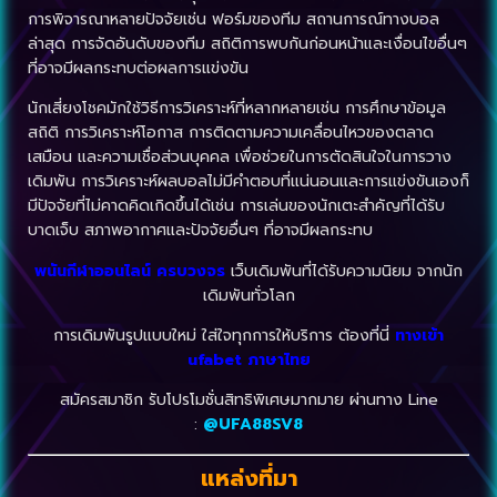
การพิจารณาหลายปัจจัยเช่น ฟอร์มของทีม สถานการณ์ทางบอล
ล่าสุด การจัดอันดับของทีม สถิติการพบกันก่อนหน้าและเงื่อนไขอื่นๆ
ที่อาจมีผลกระทบต่อผลการแข่งขัน
นักเสี่ยงโชคมักใช้วิธีการวิเคราะห์ที่หลากหลายเช่น การศึกษาข้อมูล
สถิติ การวิเคราะห์โอกาส การติดตามความเคลื่อนไหวของตลาด
เสมือน และความเชื่อส่วนบุคคล เพื่อช่วยในการตัดสินใจในการวาง
เดิมพัน การวิเคราะห์ผลบอลไม่มีคำตอบที่แน่นอนและการแข่งขันเองก็
มีปัจจัยที่ไม่คาดคิดเกิดขึ้นได้เช่น การเล่นของนักเตะสำคัญที่ได้รับ
บาดเจ็บ สภาพอากาศและปัจจัยอื่นๆ ที่อาจมีผลกระทบ
พนันกีฬาออนไลน์ ครบวงจร
เว็บเดิมพันที่ได้รับความนิยม จากนัก
เดิมพันทั่วโลก
การเดิมพันรูปแบบใหม่ ใส่ใจทุกการให้บริการ ต้องที่นี่
ทางเข้า
ufabet ภาษาไทย
สมัครสมาชิก รับโปรโมชั่นสิทธิพิเศษมากมาย ผ่านทาง Line
:
@UFA88SV8
แหล่งที่มา