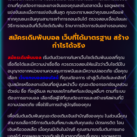
ตามที่คุณต้องการและแทงเงินของคุณลงในตลาดนั้น รอดูผลการ
แข่งขันและเมื่อการแข่งขันสิ้นสุด คุณจะทราบผลว่าคุณชนะหรือแพ้
หากคุณชนะเงินคุณสามารถทำการถอนเงินได้ ตรวจสอบเงื่อนไขและ
วิธีการถอนเงินที่เว็บไซต์เดิมพัน รักษาการจัดการเงินอย่างรอบคอบ
สมัครเดิมพันบอล เว็บที่ได้มาตรฐาน สร้าง
กำไรได้จริง
สมัครเดิมพันบอล
เริ่มต้นด้วยการค้นหาเว็บไซต์เดิมพันบอลที่คุณ
เชื่อถือได้และมีความน่าเชื่อถือ ควรตรวจสอบให้แน่ใจว่าเว็บไซต์มีใบ
อนุญาตจากหน่วยงานควบคุมการพนันและมีความปลอดภัย เมื่อคุณ
เลือก
เว็บแทงบอลออนไลน์
ที่คุณต้องการ เข้าสู่เว็บไซต์และคลิกที่
ปุ่มสมัครหรือลงทะเบียนที่อยู่บนหน้าเว็บ คุณจะต้องกรอกข้อมูลส่วน
ตัวเช่น ชื่อ ที่อยู่อีเมล หมายเลขโทรศัพท์และข้อมูลอื่นๆ ตามที่ระบบ
ต้องการแทงบอล เลือกชื่อผู้ใช้ที่คุณต้องการและสร้างรหัสผ่านที่มี
ความปลอดภัย เพื่อใช้ในการเข้าสู่บัญชีของคุณ
เพื่อเริ่มต้นเดิมพันคุณจะต้องเติมเงินเข้าบัญชีของคุณ ในส่วนนี้คุณ
สามารถเลือกวิธีการเติมเงินที่เหมาะสมกับคุณเช่น บัตรเครดิต โอน
เงินหรือวอลเล็ต เมื่อคุณมีเงินในบัญชี คุณสามารถเริ่มต้นการแทง
บอลได้ ทายผลและวางเดิมพันในตลาดที่คุณชื่นชอบ รอดูผลการ