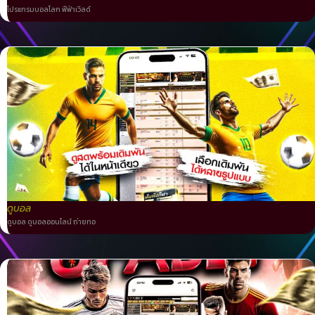
โปรแกรมบอลโลก ฟีฟ่าเวิลด์
ดูบอล
ดูบอล ดูบอลออนไลน์ ถ่ายทอ