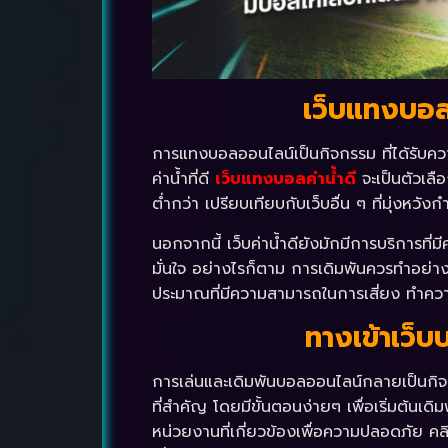
เว็บแทงบอลค
การแทงบอลออนไลน์เป็นกิจกรรม ที่ได้รับควา
ค่าน้ำที่ดี
เว็บแทงบอลค่าน้ำดี
จะเป็นตัวเลือ
ต่ำกว่า เปรียบเทียบกับเว็บอื่น ๆ ที่มุ่งหวัง
นอกจากนี้ เว็บค่าน้ำดียังมักมีการบริการที่ม
มั่นใจ อย่างไรก็ตาม การเดิมพันควรทำอย่าง
ประมาณที่มีความสามารถในการเสี่ยง ทำความ
ทางเข้าเว็บ
การเล่นและเดิมพันบอลออนไลน์กลายเป็นกิจกร
ที่สำคัญ โดยมีขั้นตอนง่ายๆ เพื่อเริ่มต้นเ
หน่วยงานที่เกี่ยวข้องเพื่อความปลอดภัย คลิ