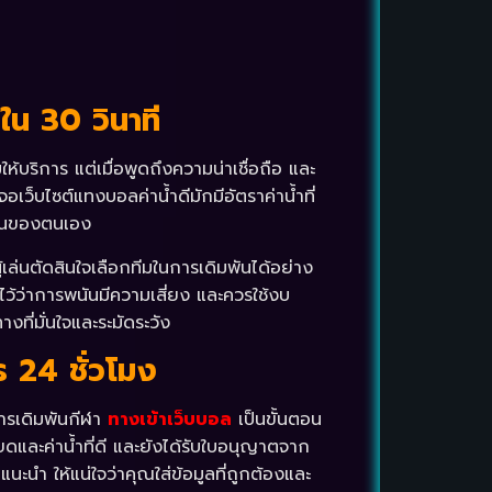
ใน 30 วินาที
บริการ แต่เมื่อพูดถึงความน่าเชื่อถือ และ
เว็บไซต์แทงบอลค่าน้ำดีมักมีอัตราค่าน้ำที่
ิมพันของตนเอง
ู้เล่นตัดสินใจเลือกทีมในการเดิมพันได้อย่าง
ไว้ว่าการพนันมีความเสี่ยง และควรใช้งบ
ี่มั่นใจและระมัดระวัง
ร 24 ชั่วโมง
การเดิมพันกีฬา
ทางเข้าเว็บบอล
เป็นขั้นตอน
ยดและค่าน้ำที่ดี และยังได้รับใบอนุญาตจาก
ะนำ ให้แน่ใจว่าคุณใส่ข้อมูลที่ถูกต้องและ