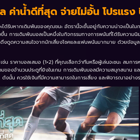
 ค่าน้ำดีที่สุด จ่ายไม่อั้น โปรแรง
ด้รับหากเดิมพันของคุณชนะ อัตรานี้จะขึ้นอยู่กับความน่าจะเป็นในกา
งขึ้น การเดิมพันบอลเป็นหนึ่งในกิจกรรมทางการพนันที่ได้รับความนิย
ะดึงดูดความสนใจจากนักเสี่ยงโชคและแฟนพนันมากมาย ด้วยข้อมูลและ
น ราคาบอลเสมอ (1×2) ที่คุณเลือกว่าทีมหรือผู้เล่นจะชนะ สมการ
วมของจำนวนประตูที่ยิงในเกม การเดิมพันบอลมีความสนุกสนาน และเ
น ดังนั้น ควรใช้เงินที่มีความสามารถในการเสี่ยง และพิจารณาอย่า