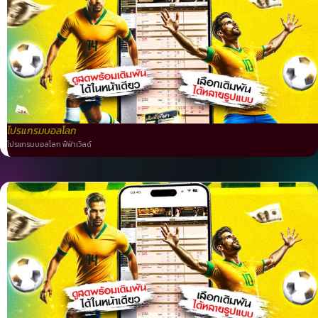
โปรแกรมบอลโลก
โปรแกรมบอลโลก ฟีฟ่าเวิลด์