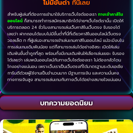
ไม่มีขั้นต่ำ
ที่นี่เลย
สำหรับผู้เล่นที่ต้องการเข้ามาใช้บริการเว็บไซต์ของเรา
ทางเข้าคาสิโน
ออนไลน์
ก็สามารถทำการสมัครสมาชิกได้ง่ายๆเว็บไซต์เรานั้น เปิดให้
บริการตลอด 24 ชั่วโมงสามารถเล่นเว็บคาสิโนเว็บตรง รับรองได้
เลยว่า ฝากถอนได้แบบไม่มีขั้นต่ำที่นี่ที่เดียวคาสิโนออนไลน์เว็บตรง
วอลเล็ต ท ที่ผู้เล่นจะสามารถเข้าเล่นเกมคาสิโนออนไลน์ แม้จะมีงบใน
การเล่นเกมเดิมพันน้อย แต่ก็สามารถเล่นได้อย่างอิสระ เปิดให้เล่น
เดิมพันขั้นต่ำถูกที่สุด พร้อมทั้งมีเกมเดิมพันให้เลือกเล่นเยอะ รับรอง
ได้เลยว่า เล่นพนันออนไลน์กับทางเว็บไซต์ของเรา ไม่ต้องกลัวโดน
โกงอย่างแน่นอน เพราะเว็บเราเป็นเว็บตรงที่ได้มาตรฐานระดับเอเชีย
การันตีด้วยผู้ใช้งานเป็นจำนวนมาก มีฐานการเงิน และความมั่นคง
ทางการเงินสูง สามารถเล่นเกมกับทางเว็บได้อย่างสบายใจแน่นอน
บทความยอดนิยม