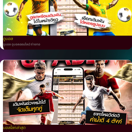
ดูบอล
ดูบอล ดูบอลออนไลน์ ถ่ายทอ
บอลโลกล่าสุด