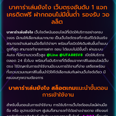
บาคาร่าเล่นยังไง
เว็บตรงอันดับ 1 แจก
เครดิตฟรี ฝากถอนไม่มีขั้นต่ำ รองรับ วอ
ลล็ต
บาคาร่าเล่นยังไง
เว็บไซต์พนันออนไลน์ที่เปิดให้บริการอย่างครบ
วงจร มีเกมให้เลือกเล่นมากมาย เป็นเว็บไซต์ตรงที่การันตีได้เงินจริง
สามารถเข้าเล่นผ่านมือถือได้ง่ายๆ พร้อมทั้งเปิดให้เดิมพันขั้นต่ำแบบ
ถูกที่สุด สามารถทำรายการฝาก ถอน ได้แบบไม่มีขั้นต่ำ ผ่านระบบ
Auto ที่มีความรวดเร็วสูง
@Line @UFA88SV8
เปิดให้บริการ
ตลอด 24 ชั่วโมง พร้อมทั้งมีบริการที่ดีเยี่ยมจากคาสิโนออนไลน์เว็บ
ตรง ไร้ปัญหาในการเข้าใช้งานมีระบบการใช้งานที่ง่าย เสถียรพร้อม
ทั้งรวบรวมเกมคาสิโนชั้นนำไว้ให้ได้เลือกเล่นกันผ่านเว็บไซต์เดียว มี
ครบจบทุกความต้องการ
บาคาร่าเล่นยังไง
สล็อตเกม
แนะนำขั้นตอน
การเข้าใช้งาน
สำหรับขั้นตอนในการเข้าใช้งาน การใช้บริการเว็บไซต์ออนไลน์ผ่านมือ
ถือ หรือ อุปกรณ์ต่างๆ ผู้เล่นก็สามารถทำได้อย่างง่ายดาย เพียงแค่