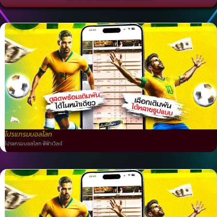
โปรแกรมบอลโลก
โปรแกรมบอลโลก ฟีฟ่าเวิลด์