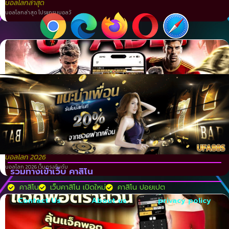
บอลโลกล่าสุด
บอลโลกล่าสุด โปรแกรมบอลวั
บอลโลก 2026
บอลโลก 2026 เว็บตรงอันดับ
รวมทางเข้าเว็บ คาสิโน
คาสิโน
เว็บคาสิโน เปิดใหม่
คาสิโน ปอยเปต
Contact Us
About us
privacy policy