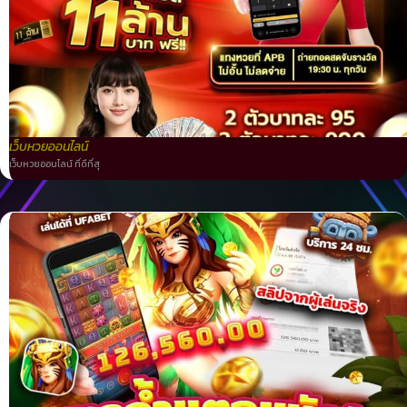
เว็บหวยออนไลน์
เว็บหวยออนไลน์ ที่ดีที่สุ